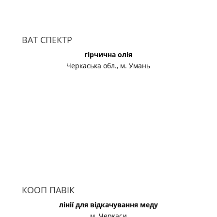
ВАТ СПЕКТР
гірчична олія
Черкаська обл., м. Умань
КООП ПАВІК
лінії для відкачування меду
м. Черкаси