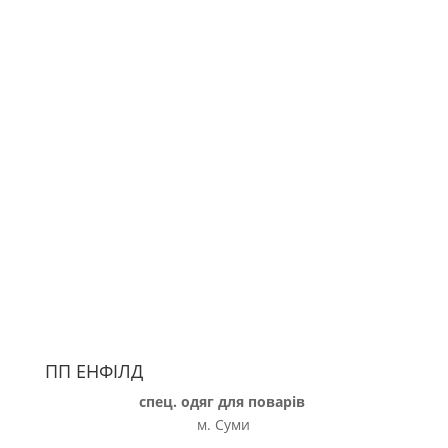
ПП ЕНФIЛД
спец. одяг для поварів
м. Суми