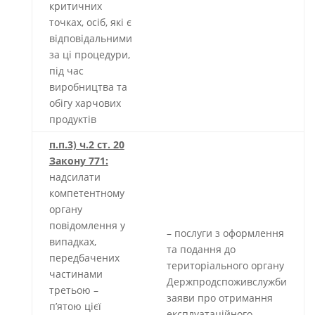
критичних
точках, осіб, які є
відповідальними
за ці процедури,
під час
виробництва та
обігу харчових
продуктів
п.п.3) ч.2 ст. 20
Закону 771:
надсилати
компетентному
органу
повідомлення у
– послуги з оформлення
випадках,
та подання до
передбачених
територіального органу
частинами
Держпродспоживслужби
третьою –
заяви про отримання
п’ятою цієї
експлуатаційного