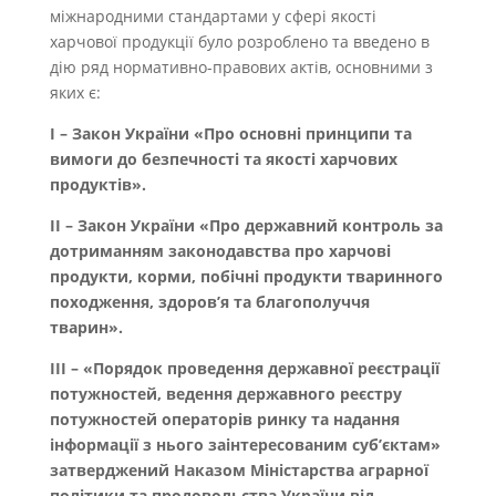
міжнародними стандартами у сфері якості
харчової продукції було розроблено та введено в
дію ряд нормативно-правових актів, основними з
яких є:
І – Закон України «Про основні принципи та
вимоги до безпечності та якості харчових
продуктів».
ІІ – Закон України «Про державний контроль за
дотриманням законодавства про харчові
продукти, корми, побічні продукти тваринного
походження, здоров’я та благополуччя
тварин».
ІІІ – «Порядок проведення державної реєстрації
потужностей, ведення державного реєстру
потужностей операторів ринку та надання
інформації з нього заінтересованим суб’єктам»
затверджений Наказом Міністарства аграрної
політики та продовольства України від