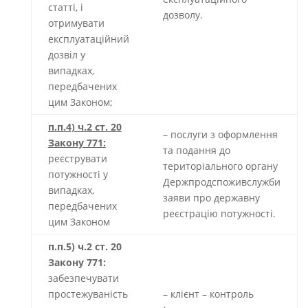
статті, і
дозволу.
отримувати
експлуатаційний
дозвіл у
випадках,
передбачених
цим Законом;
п.п.4) ч.2 ст. 20
– послуги з оформлення
Закону 771:
та подання до
реєструвати
територіального органу
потужності у
Держпродспоживслужби
випадках,
заяви про державну
передбачених
реєстрацію потужності.
цим Законом
п.п.5) ч.2 ст. 20
Закону 771:
забезпечувати
простежуваність
– клієнт – контроль