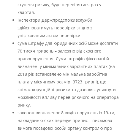
ступеня ризику, буде перевірятися раз у
квартал.
інспектори Держпродспоживслужби
здійснюватимуть перевірки згідно з
уніфікованим актом перевірки.
сума штрафу для юридичних осіб може досягати
70 тисяч гривень – залежно від скоєного
правопорушення. Суми штрафів фіксовані й
визначені у мінімальних заробітних платах (на
2018 рік встановлено мінімальна заробітна
плата у місячному розмірі 3723 гривні), що
знімає корупційні ризики та дозволяє уникнути
можливості впливу перевіряючого на оператора
ринку.
законом визначеноє 8 видів порушень із 19-ти,
накладанню яких передує припис – письмова
вимога посадової особи органу контролю про