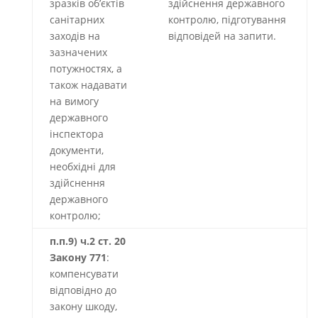
зразків об’єктів
здійснення державного
санітарних
контролю, підготування
заходів на
відповідей на запити.
зазначених
потужностях, а
також надавати
на вимогу
державного
інспектора
документи,
необхідні для
здійснення
державного
контролю;
п.п.9) ч.2 ст. 20
Закону 771
:
компенсувати
відповідно до
закону шкоду,