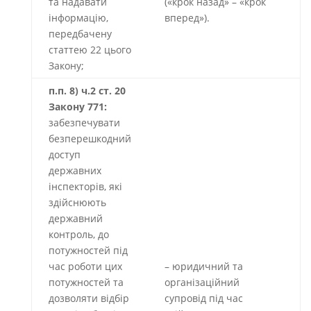
та надавати
(«крок назад» – «крок
інформацію,
вперед»).
передбачену
статтею 22 цього
Закону;
п.п. 8) ч.2 ст. 20
Закону 771:
забезпечувати
безперешкодний
доступ
державних
інспекторів, які
здійснюють
державний
контроль, до
потужностей під
час роботи цих
– юридичний та
потужностей та
організаційний
дозволяти відбір
супровід під час