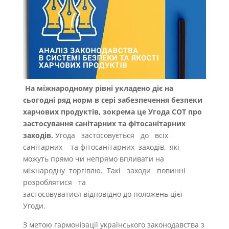
На міжнародному рівні укладено діє на
сьогодні ряд норм в сері забезпечення безпеки
харчових продуктів, зокрема це
Угод
а
СОТ
про
застосування санітарних та фітосанітарних
заходів
.
Угода застосовується до всіх
санітарних та фітосанітарних заходів, які
можуть прямо чи непрямо впливати на
міжнародну торгівлю. Такі заходи повинні
розроблятися та
застосовуватися відповідно до положень цієї
Угоди.
З метою гармонізації українського законодавства з