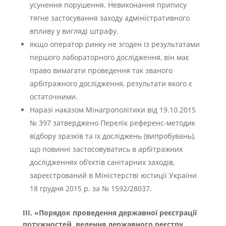
усунення порушення. Невиконання припису
тягне застосування заходу адміністративного
впливу у вигляді штрафу.
якщо оператор ринку не згоден із результатами
першого лабораторного дослідження, він має
право вимагати проведення так званого
арбітражного дослідження, результати якого є
остаточними.
Наразі наказом Мінагрополітики від 19.10.2015
№ 397 затверджено Перелік референс-методик
відбору зразків та їх досліджень (випробувань),
що повинні застосовуватись в арбітражних
дослідженнях об’єктів санітарних заходів,
зареєстрований в Міністерстві юстиції України
18 грудня 2015 р. за № 1592/28037.
ІІІ. «Порядок
проведення державної реєстрації
потужностей, ведення державного реєстру