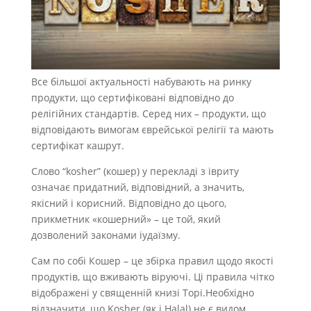
Все більшої актуальності набувають на ринку
продукти, що сертифіковані відповідно до
релігійних стандартів. Серед них – продукти, що
відповідають вимогам єврейської релігії та мають
сертифікат кашрут.
Слово “kosher” (кошер) у перекладі з івриту
означає придатний, відповідний, а значить,
якісний і корисний. Відповідно до цього,
прикметник «кошерний» – це той, який
дозволений законами іудаїзму.
Сам по собі Кошер – це збірка правил щодо якості
продуктів, що вживають віруючі. Ці правила чітко
відображені у священній книзі Торі.Необхідно
відзначити, що Kosher (як і Halal) не є видом