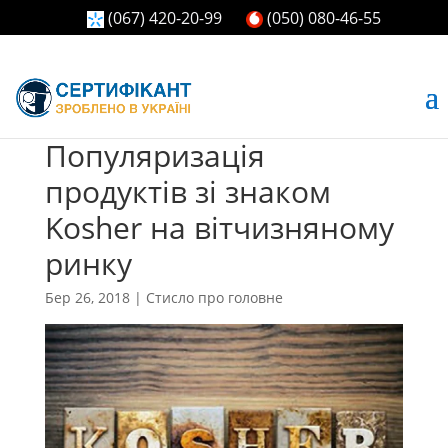
(067) 420-20-99
(050) 080-46-55
Популяризація
продуктів зі знаком
Kosher на вітчизняному
ринку
Бер 26, 2018
|
Стисло про головне