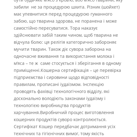
забили не за процедурою шхита. Різник (шойхет)
має упевнитися перед процедурою гуманного
забою, що тварина здорова, не поранена і може
самостійно пересуватися. Тора наказує
здійснювати забій таким чином, щоб тварина не
відчула болю: ця релігія категорично забороняє
мучити тварин. Також діє сувора заборона на
одночасне вживання та використання молока і
м’яса – те ж саме стосується і зберігання в одному
приміщенні.Кошерна сертифікація – це перевірка
підприємства і сировини щодо відповідності
правилам, прописані іудаїзмом. Інспекцію
проводять фахівці технологічного відділу, які
досконально володіють законами іудаїзму і
технологією виробництва продуктів
харчування.Виробничий процес виготовлення
кошерних продуктів суворо контролюється.
Сертифікат Кошер передбачає дотримання усіх
технічних та гігієнічних вимог, тому якість