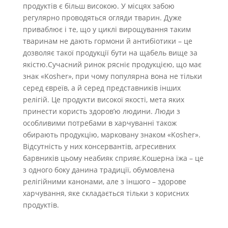
продуктів є більш високою. У місцях забою
регулярно проводяться огляди тварин. Дуже
приваблює і те, що у циклі вирощування таким
тваринам не дають гормони й антибіотики – це
дозволяє такої продукції бути на щабель вище за
якістю.Сучасний ринок рясніє продукцією, що має
знак «Kosher», при чому популярна вона не тільки
серед євреїв, а й серед представників інших
релігій. Це продукти високої якості, мета яких
принести користь здоров’ю людини. Люди з
особливими потребами в харчуванні також
обирають продукцію, марковану знаком «Kosher».
Відсутність у них консервантів, агресивних
барвників цьому неабияк сприяє.Кошерна їжа – це
з одного боку данина традиції, обумовлена ​​
релігійними канонами, але з іншого – здорове
харчування, яке складається тільки з корисних
продуктів.