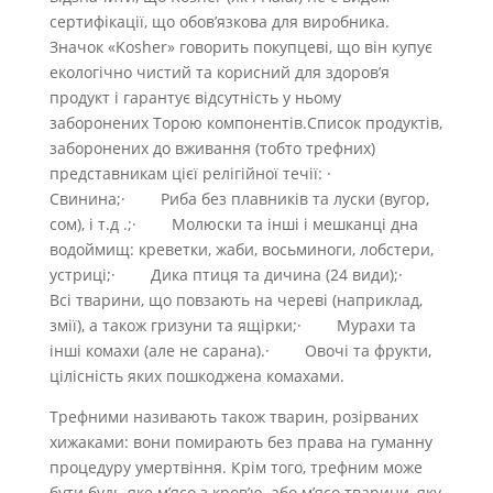
сертифікації, що обов’язкова для виробника.
Значок «Kosher» говорить покупцеві, що він купує
екологічно чистий та корисний для здоров’я
продукт і гарантує відсутність у ньому
заборонених Торою компонентів.Список продуктів,
заборонених до вживання (тобто трефних)
представникам цієї релігійної течії: ·
Свинина;· Риба без плавників та луски (вугор,
сом), і т.д .;· Молюски та інші і мешканці дна
водоймищ: креветки, жаби, восьминоги, лобстери,
устриці;· Дика птиця та дичина (24 види);·
Всі тварини, що повзають на череві (наприклад,
змії), а також гризуни та ящірки;· Мурахи та
інші комахи (але не сарана).· Овочі та фрукти,
цілісність яких пошкоджена комахами.
Трефними називають також тварин, розірваних
хижаками: вони помирають без права на гуманну
процедуру умертвіння. Крім того, трефним може
бути будь-яке м’ясо з кров’ю, або м’ясо тварини, яку