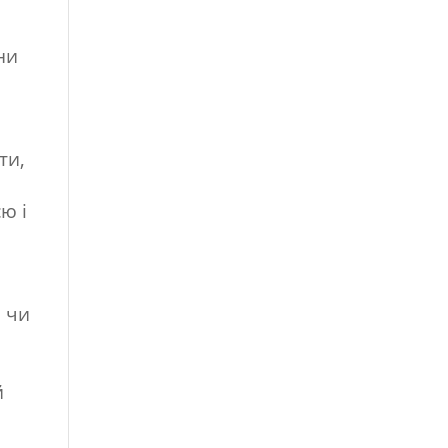
ни
ти,
ю і
 чи
й