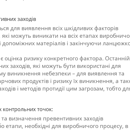
тивних заходів
ься для виявлення всіх шкідливих факторів
х), які можуть виникати на всіх етапах виробничо
і допоміжних матеріалів і закінчуючи ланцюжк
 ​​оцінка ризику конкретного фактора. Останній
их заходів, які можуть бути використані для
уму виникнення небезпеки – для виявлення та
харчових продуктів і ризику їх виникнення, а та
одів і методів протидії цим загрозам, тобто дл
х контрольних точок:
и та визначення превентивних заходів
о етапи, необхідні для виробничого процесу, в