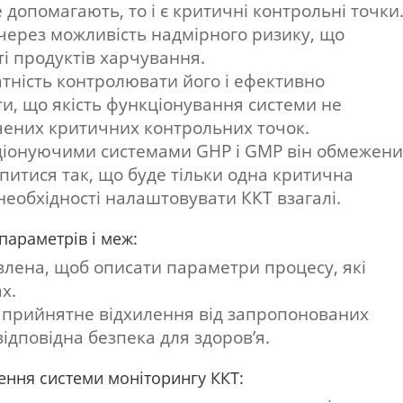
 допомагають, то і є критичні контрольні точки.
через можливість надмірного ризику, що
і продуктів харчування.
тність контролювати його і ефективно
ти, що якість функціонування системи не
ачених критичних контрольних точок.
кціонуючими системами GHP і GMP він обмежен
итися так, що буде тільки одна критична
необхідності налаштовувати ККТ взагалі.
параметрів і меж:
влена, щоб описати параметри процесу, які
х.
 прийнятне відхилення від запропонованих
відповідна безпека для здоров’я.
ення системи моніторингу ККТ: