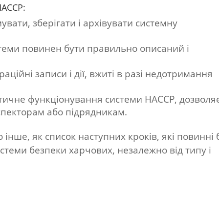
HACCP:
увати, зберігати і архівувати системну
теми повинен бути правильно описаний і
аційні записи і дії, вжиті в разі недотримання
тичне функціонування системи HACCP, дозволяє 
спекторам або підрядникам.
 інше, як список наступних кроків, які повинні 
стеми безпеки харчових, незалежно від типу і