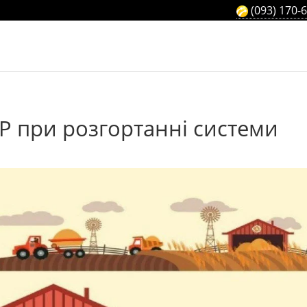
(093) 170-
P при розгортанні системи