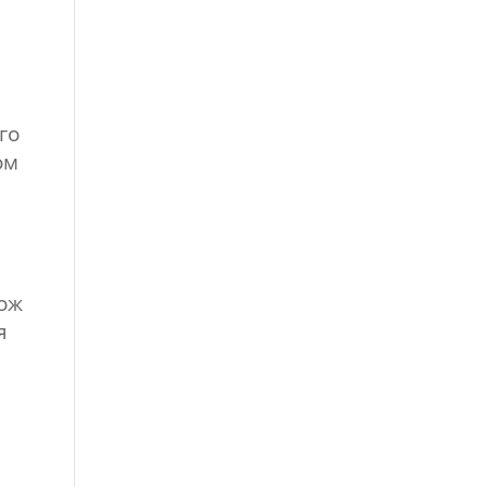
го
ом
кож
я