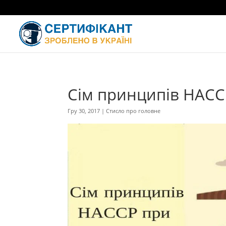
Сім принципів HACC
Гру 30, 2017
|
Стисло про головне