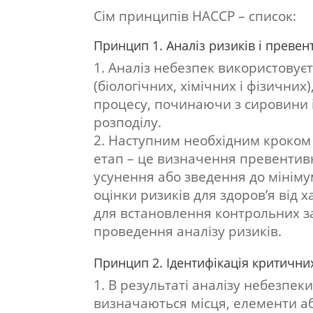
Сім принципів НАССР – список:
Принцип 1. Аналіз ризиків і превен
Аналіз небезпек використовуєт
(біологічних, хімічних і фізични
процесу, починаючи з сировини 
розподілу.
Наступним необхідним кроком є
етап – це визначення превентивн
усунення або зведення до мінім
оцінки ризиків для здоров’я від 
для встановлення контрольних зах
проведення аналізу ризиків.
Принцип 2. Ідентифікація критични
В результаті аналізу небезпек
визначаються місця, елементи аб