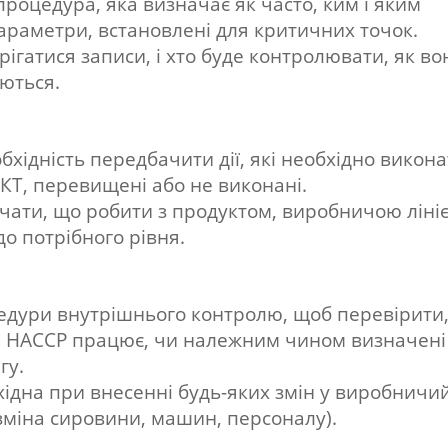
процедура, яка визначає як часто, ким і яким
араметри, встановлені для критичних точок.
рігатися записи, і хто буде контролювати, як во
юються.
хідність передбачити дії, які необхідно викона
КТ, перевищені або не виконані.
ачати, що робити з продуктом, виробничою лініє
о потрібного рівня.
едури внутрішнього контролю, щоб перевірити,
 HACCP працює, чи належним чином визначені
гу.
ідна при внесенні будь-яких змін у виробничи
зміна сировини, машин, персоналу).