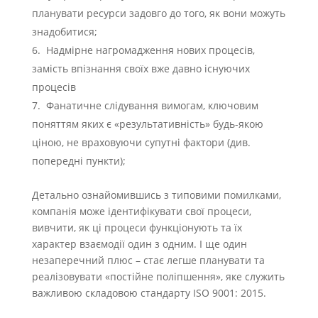
планувати ресурси задовго до того, як вони можуть
знадобитися;
Надмірне нагромадження нових процесів,
замість впізнання своїх вже давно існуючих
процесів
Фанатичне слідування вимогам, ключовим
поняттям яких є «результативність» будь-якою
ціною, не враховуючи супутні фактори (див.
попередні пункти);
Детально ознайомившись з типовими помилками,
компанія може ідентифікувати свої процеси,
вивчити, як ці процеси функціонують та їх
характер взаємодії один з одним. І ще один
незаперечний плюс – стає легше планувати та
реалізовувати «постійне поліпшення», яке служить
важливою складовою стандарту ISO 9001: 2015.