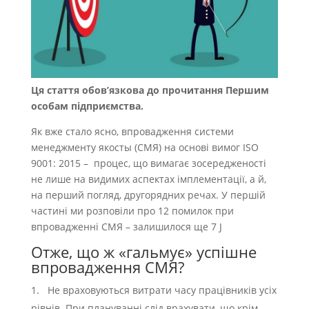
Ця стаття обов’язкова до прочитання Першим
особам підприємства.
Як вже стало ясно, впровадження системи
менеджменту якосты (СМЯ) на основі вимог ISO
9001: 2015 – процес, що вимагає зосередженості
не лише на видимих ​​аспектах імплементації, а й,
на перший погляд, другорядних речах. У першій
частині ми розповіли про 12 помилок при
впровадженні СМЯ – залишилося ще 7 J
Отже, що ж «гальмує» успішне
впровадження СМЯ?
Не враховуються витрати часу працівників усіх
рівнів. При плануванні слід врахувати, що крім