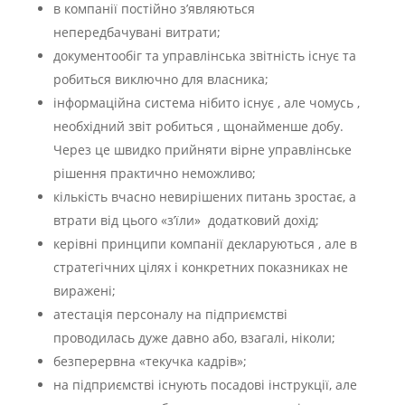
в компанії постійно з’являються
непередбачувані витрати;
документообіг та управлінська звітність існує та
робиться виключно для власника;
інформаційна система нібито існує , але чомусь ,
необхідний звіт робиться , щонайменше добу.
Через це швидко прийняти вірне управлінське
рішення практично неможливо;
кількість вчасно невирішених питань зростає, а
втрати від цього «з’їли» додатковий дохід;
керівні принципи компанії декларуються , але в
стратегічних цілях і конкретних показниках не
виражені;
атестація персоналу на підприємстві
проводилась дуже давно або, взагалі, ніколи;
безперервна «текучка кадрів»;
на підприємстві існують посадові інструкції, але