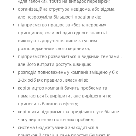
«для галочки», тобто на випадок перевірки;
організаційна структура невідома, або відома,
але незрозуміла більшості працівників;
підприємство працює за «безпаперовим»
принципом, коли всі один одного знають і
виконують доручення лише за усним
розпорядженням свого керівника;
підприємство розвивається швидкими темпами ,
але його витрати ростуть швидше;
розподіл повноважень у компанії зміщено у бік
2-3х осіб (як правило , власників);
керівництво компанії бачить проблеми та
намагається їх вирішити , але вирішення не
приносить бажаного ефекту;
керівники підприємства приділяють усе більше
часу вирішенню поточних проблем;
система бюджетування знаходиться в
початковій стадії, а саме простих бюджетів;