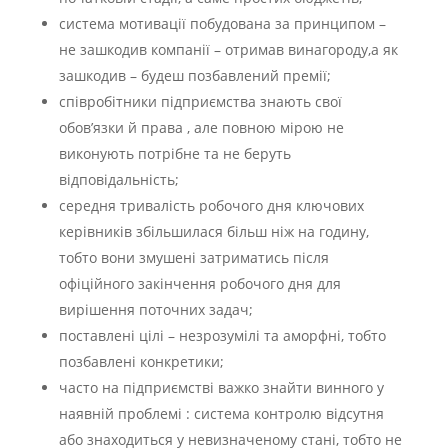
система мотивації побудована за принципом –
не зашкодив компанії – отримав винагороду,а як
зашкодив – будеш позбавлений премії;
співробітники підприємства знають свої
обов’язки й права , але повною мірою не
виконують потрібне та не беруть
відповідальність;
середня тривалість робочого дня ключових
керівників збільшилася більш ніж на годину,
тобто вони змушені затриматись після
офіційного закінчення робочого дня для
вирішення поточних задач;
поставлені цілі – незрозумілі та аморфні, тобто
позбавлені конкретики;
часто на підприємстві важко знайти винного у
наявній проблемі : система контролю відсутня
або знаходиться у невизначеному стані, тобто не