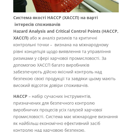
Система якості HACCP (ХАССП) на варті
інтересів споживачів
Hazard Analysis and Critical Control Points (НАССР,
ХАССП)
або ж аналіз ризиків та критичні
контрольні точки – визнана на міжнародному
рівні концепція щодо виявлення та управління
ризиками у сфері харчової промисловості. За
допомогою ХАССП багато виробників
забезпечують дійсно якісний контроль над
безпекою своєї продукції та завдяки цьому мають
високий відсоток довіри споживачів.
НАССР
– набір сучасних інструментів,
призначених для безпечного контролю
виробничих процесів усіх галузей харчової
промисловості. Система має міжнародне визнання
як найбільш економічно ефективний засіб
контролю над харчовою безпекою.