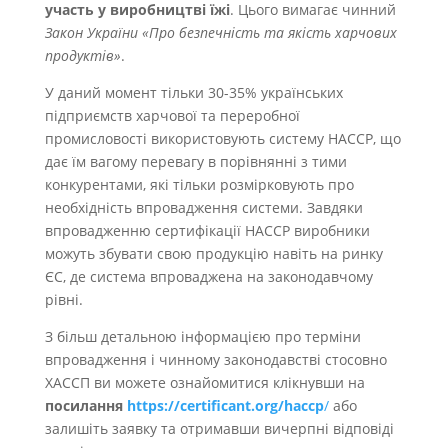
участь у виробництві їжі
. Цього вимагає чинний
Закон України «Про безпечність та якість харчових
продуктів»
.
У даний момент тільки 30-35% українських
підприємств харчової та переробної
промисловості використовують систему НАССР, що
дає їм вагому перевагу в порівнянні з тими
конкурентами, які тільки розмірковують про
необхідність впровадження системи. Завдяки
впровадженню сертифікації НАССР виробники
можуть збувати свою продукцію навіть на ринку
ЄС, де система впроваджена на законодавчому
рівні.
З більш детальною інформацією про терміни
впровадження і чинному законодавстві стосовно
ХАССП ви можете ознайомитися клікнувши на
посилання
https://certificant.org/haccp
/
або
залишіть заявку та отримавши вичерпні відповіді