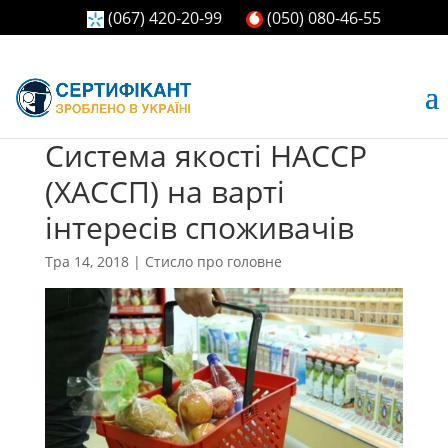
(067) 420-20-99
(050) 080-46-55
Система якості HACCP
(ХАССП) на варті
інтересів споживачів
Тра 14, 2018
|
Стисло про головне