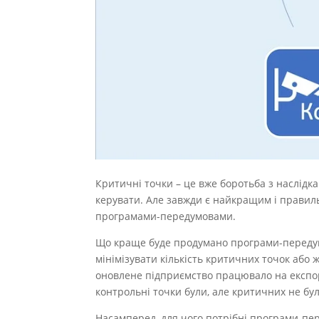
Критичні точки – це вже боротьба з наслідк
керувати. Але завжди є найкращим і правил
програмами-передумовами.
Що краще буде продумано програми-передумо
мінімізувати кількість критичних точок або 
оновлене підприємство працювало на експорт,
контрольні точки були, але критичних не б
Насамперед, для чого потрібні програми-пе