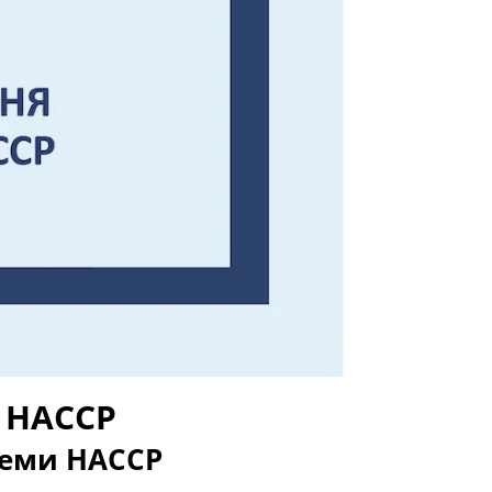
 HACCP
теми HACCP