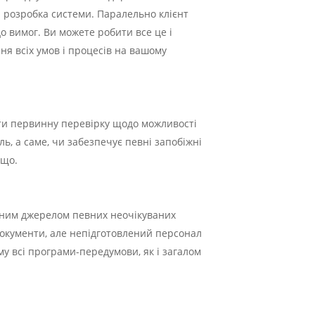
я розробка системи. Паралельно клієнт
о вимог. Ви можете робити все це і
я всіх умов і процесів на вашому
нити первинну перевірку щодо можливості
, а саме, чи забезпечує певні запобіжні
ощо.
ійним джерелом певних неочікуваних
документи, але непідготовлений персонал
у всі програми-передумови, як і загалом