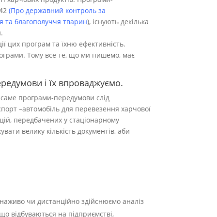
042
(Про державний контроль за
’я та благополуччя тварин
), існують декілька
.
ії цих програм та їхню ефективність.
ограми. Тому все те, що ми пишемо, має
редумови і їх впроваджуємо.
і саме програми-передумови слід
спорт –автомобіль для перевезення харчової
кацій, передбачених у стаціонарному
вати велику кількість документів, аби
 наживо чи дистанційно здійснюємо аналіз
, що відбуваються на підприємстві,