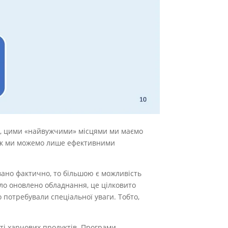
сця, цими «найвужчими» місцями ми маємо
очок ми можемо лише ефективними
ано фактично, то більшою є можливість
було оновлено обладнання, це цілковито
 потребували спеціальної уваги. Тобто,
ті харчових продуктів. Програми-