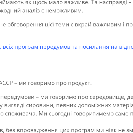
иймають як щось мало важливе. Та насправді 
 жодний аналіз є неможливим.
е обговорення цієї теми є вкрай важливим і пот
лік всіх програм передумов та посилання на відпов
ACCP – ми говоримо про продукт.
передумови – ми говоримо про середовище, де 
у вигляді сировини, певних допоміжних матеріа
до споживача. Ми сьогодні говоритимемо саме 
, без впровадження цих програм ми ніяк не зм