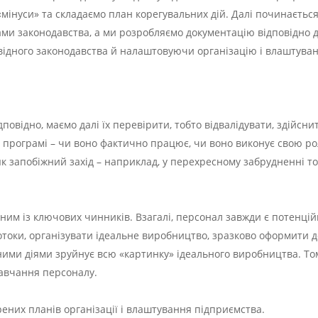
«мінуси» та складаємо план корегувальних дій. Далі починаєтьс
ми законодавства, а ми розробляємо документацію відповідно д
ідного законодавства й налаштовуючи організацію і влаштуванн
повідно, маємо далі їх перевірити, тобто відвалідувати, здійс
програмі – чи воно фактично працює, чи воно виконує свою роль
к запобіжний захід – наприклад, у перехресному забрудненні т
дним із ключових чинників. Взагалі, персонал завжди є потенц
отоки, організувати ідеальне виробництво, зразково оформити 
ими діями зруйнує всю «картинку» ідеального виробництва. Том
авчання персоналу.
орених планів організації і влаштування підприємства.