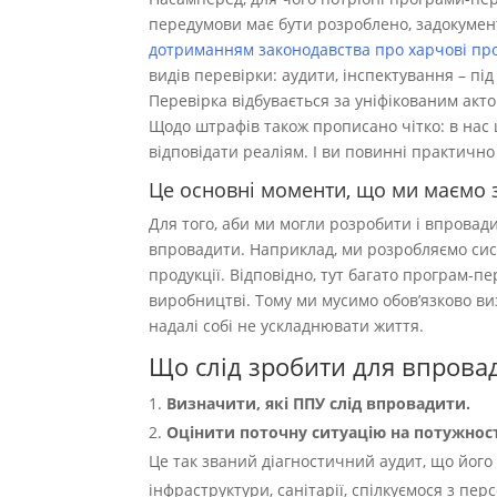
передумови має бути розроблено, задокумен
дотриманням законодавства про харчові про
видів перевірки: аудити, інспектування – пі
Перевірка відбувається за уніфікованим акто
Щодо штрафів також прописано чітко: в нас 
відповідати реаліям. І ви повинні практично
Це основні моменти, що ми маємо 
Для того, аби ми могли розробити і впрова
впровадити. Наприклад, ми розробляємо сис
продукції. Відповідно, тут багато програм-п
виробництві. Тому ми мусимо обов’язково ви
надалі собі не ускладнювати життя.
Що слід зробити для впрова
Визначити, які ППУ слід впровадити.
Оцінити поточну ситуацію на потужност
Це так званий діагностичний аудит, що йог
інфраструктури, санітарії, спілкуємося з пер