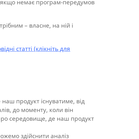
– якщо немає програм-передумов
рібним – власне, на ній і
ідні статті (клікніть для
наш продукт існуватиме, від
лів, до моменту, коли він
про середовище, де наш продукт
ожемо здійснити аналіз