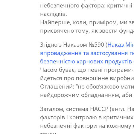
небезпечного фактора: критичні 
наслідків.
Найперше, коли, приміром, ми зв
присвячено тому, як звести фунд
Згідно з Наказом №590 (
Наказ Мі
впровадження та застосування п
безпечністю харчових продуктів
Часом буває, що певні програми-
йдеться про повноцінне виробниц
Оглашений: “не обов’язково мат
найдорожчим обладнанням, аби в
Загалом, система HACCP (англ. Haz
факторів і контролю в критичних 
небезпечні фактори на кожному ет
точки.