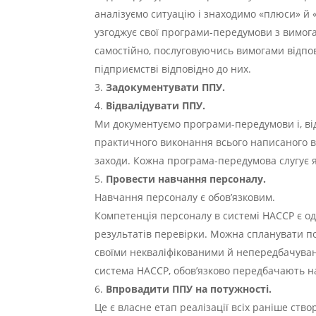
аналізуємо ситуацію і знаходимо «плюси» й 
узгоджує свої програми-передумови з вимога
самостійно, послуговуючись вимогами відпов
підприємстві відповідно до них.
Задокументувати ППУ.
Відвалідувати ППУ.
Ми документуємо програми-передумови і, від
практичного виконання всього написаного в 
заходи. Кожна програма-передумова слугує я
Провести навчання персоналу.
Навчання персоналу є обов’язковим.
Компетенція персоналу в системі HACCP є о
результатів перевірки. Можна спланувати п
своїми некваліфікованими й непередбачуван
система HACCP, обов’язково передбачають н
Впровадити ППУ на потужності.
Це є власне етап реалізації всіх раніше ств