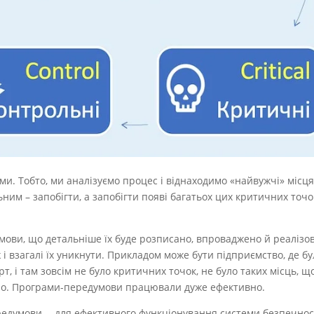
ами. Тобто, ми аналізуємо процес і віднаходимо «найвужчі» мі
ьним – запобігти, а запобігти появі багатьох цих критичних т
ви, що детальніше їх буде розписано, впроваджено й реалізов
ж і взагалі їх уникнути. Прикладом може бути підприємство, де 
 і там зовсім не було критичних точок, не було таких місць, що
уло. Програми-передумови працювали дуже ефективно.
редумови, – для ефективного функціонування системи безпечнос