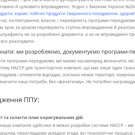
товано й цілковито впроваджено. Згідно з Законом України №2
дукти, корми, побічні продукти тваринного походження, здоров
д час інспектування, власне, і перевіряють програми-передумови
м, крок за кроком перевіряють ступінь впровадження й реалізац
штрафують не за розроблені документи, а за не впроваджені пр
 все реалізувати.
знати: ми розробляємо, документуємо програми-пе
дити програми-передумови, ми маємо насамперед визначити, як
тему HACCP для транспортної компанії, що має лише один тран
ередумов і елементів відпадає, оскільки немає території, комуні
значити наші потреби, без «фанатизму». Не потрібно нагромаджу
дження ППУ:
і та скласти план коригувальних дій.
о наша компанія здійснює в межах розробки системи HACCP – ми
соналом, переглядаємо укладені угоди, всі технологічні процеси