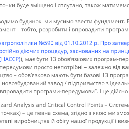
точки буде зміщено і сплутано, також матимем
одимо будинок, ми мусимо звести фундамент. Вл
амент – тобто, розробити і впровадити програ
нагрополітики №590 від 01.10.2012 р. Про затв
остійно діючих процедур, заснованих на прин
 (НАССР)
), має бути 13 обов’язкових програм-пе
передумови просто непотрібні – залежно від ва
тво – обов’язково мають бути базові 13 прогр
и новозбудований завод / підприємство з ідеал
провадити програми-передумови”. І це дійсно 
ard Analysis and Critical Control Points – Систе
точках) – це певна схема, згідно з якою ми змо
апі виробництва й обігу нашої продукції і визн