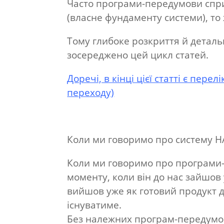
Часто програми-передумови спр
(власне фундаменту системи), то
Тому глибоке розкриття й детальн
зосереджено цей цикл статей.
Доречі, в кінці цієї статті є пере
переходу)
Коли ми говоримо про систему H
Коли ми говоримо про програми-
моменту, коли він до нас зайшов 
вийшов уже як готовий продукт 
існуватиме.
Без належних програм-передумов