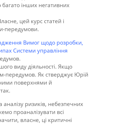
о багато інших негативних
асне, цей курс статей і
ми-передумови.
ердження Вимог щодо розробки,
ципах Системи управління
редумов.
шого виду діяльності. Якщо
ам-передумов. Як стверджує Юрій
ьними поверхнями й
так.
ма аналізу ризиків, небезпечних
жемо проаналізувати всі
ачити, власне, ці критичні